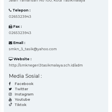
Jalan Tamansari No 100, Kota Tasikmalaya
Telepon :
0265323943
Fax :
0265323943
Email :
smkn_3_tasik@yahoo.com
Website :
http://smknegeri3tasikmalaya.sch.id/adm
Media Sosial :
Facebook
Twitter
Instagram
Youtube
Tiktok